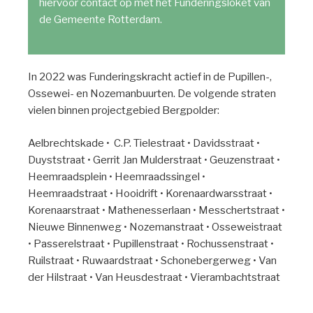
hiervoor contact op met het Funderingsloket van
de Gemeente Rotterdam.
In 2022 was Funderingskracht actief in de Pupillen-,
Ossewei- en Nozemanbuurten. De volgende straten
vielen binnen projectgebied Bergpolder:
Aelbrechtskade • C.P. Tielestraat • Davidsstraat •
Duyststraat • Gerrit Jan Mulderstraat • Geuzenstraat •
Heemraadsplein • Heemraadssingel •
Heemraadstraat • Hooidrift • Korenaardwarsstraat •
Korenaarstraat • Mathenesserlaan • Messchertstraat •
Nieuwe Binnenweg • Nozemanstraat • Osseweistraat
• Passerelstraat • Pupillenstraat • Rochussenstraat •
Ruilstraat • Ruwaardstraat • Schonebergerweg • Van
der Hilstraat • Van Heusdestraat • Vierambachtstraat