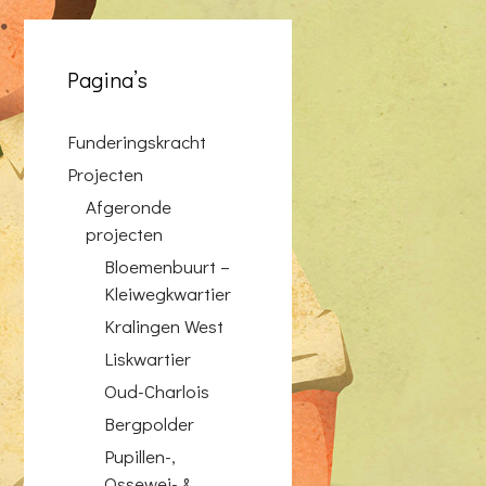
Pagina’s
Funderingskracht
Projecten
Afgeronde
projecten
Bloemenbuurt –
Kleiwegkwartier
Kralingen West
Liskwartier
Oud-Charlois
Bergpolder
Pupillen-,
Ossewei- &