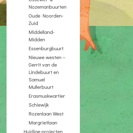
Nozemanbuurten
Oude Noorden-
Zuid
Middelland-
Midden
Essenburgbuurt
Nieuwe westen –
Gerrit van de
Lindebuurt en
Samuel
Mullerbuurt
Erasmuskwartier
Schiewijk
Rozenlaan West
Margrietlaan
Huidige projecten