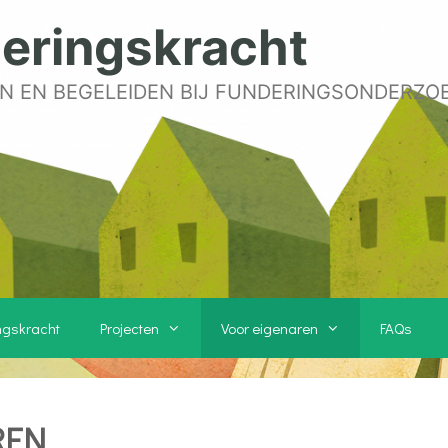
eringskracht
N EN BEGELEIDEN BIJ FUNDERINGSONDERZO
ngskracht
Projecten
Voor eigenaren
FAQs
REN